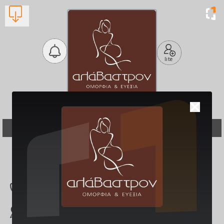
lite
Alavastron
Μανικιούρ - Πεντικιούρ
Βλέπουν τώρα:
1
261 302 1514
Ερμού 23, Πάτρα