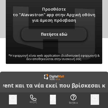
Προσθέστε
το "Alavastron" app
στην Αρχική οθόνη
για άμεση πρόσβαση
Πατήστε εδώ
*Η εφαρμογή είναι web application (διαδικτυακή εφαρμογή) &
δεν αποθηκεύεται στην συσκευή σας.
ΠΑΤΗΣΤΕ ΓΙΑ ΝΑ ΛΑΒΕΤΕ ΕΙΔΟΠΟΙΗΣΕΙΣ
Κάνε
κλικ
ΜΑΣ
vent και τα νέα εκεί που βρίσκεσαι κ
Μπορείτε να κάνετε ανά πάσα στιγμή σίγαση/
ενεργοποίηση μέσω του κουμπιού
Αρχική
Κλήση
QR
Προφίλ
Βοήθεια