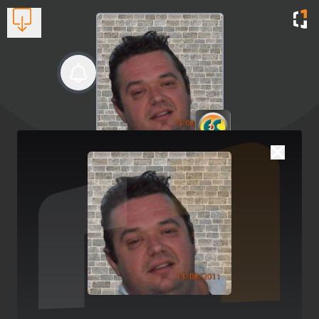
Αναστάσιος Ολύμπιος
Γεωργικά Μηχανήματα και Εργαλεία
Βλέπουν τώρα:
1
6949424850
Γιατί το κράνος ασφαλείας είναι ο