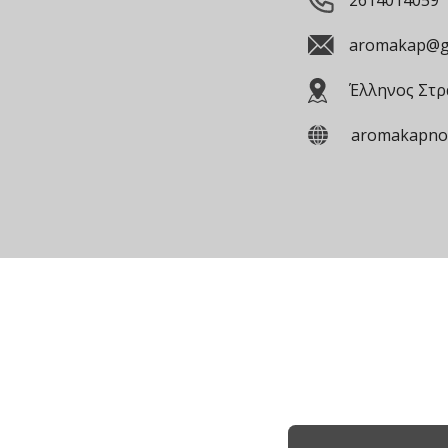
2614014059
aromakap@g
Έλληνος Στρ
aromakapno