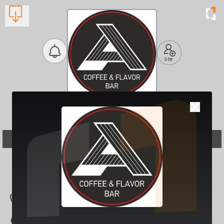
lite
Avenue Coffee & Flavor
Bar
Καφετέριες, Μπαρ
Βλέπουν τώρα:
1
2392043494
Νέο Πάρκο Επανομ