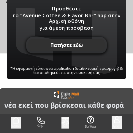
ής, Επανομή
Προσθέστε
το "Avenue Coffee & Flavor Bar" app
στην
Αρχική οθόνη
για άμεση πρόσβαση
Πατήστε εδώ
*Η εφαρμογή είναι web application (διαδικτυακή εφαρμογή) &
δεν αποθηκεύεται στην συσκευή σας.
ΠΑΤΗΣΤΕ ΓΙΑ ΝΑ ΛΑΒΕΤΕ ΕΙΔΟΠΟΙΗΣΕΙΣ
Κάνε
κλικ
ΜΑΣ
α νέα εκεί που βρίσκεσαι κάθε φορά
Μπορείτε να κάνετε ανά πάσα στιγμή σίγαση/
ενεργοποίηση μέσω του κουμπιού
Αρχική
Κλήση
QR
Προφίλ
Βοήθεια