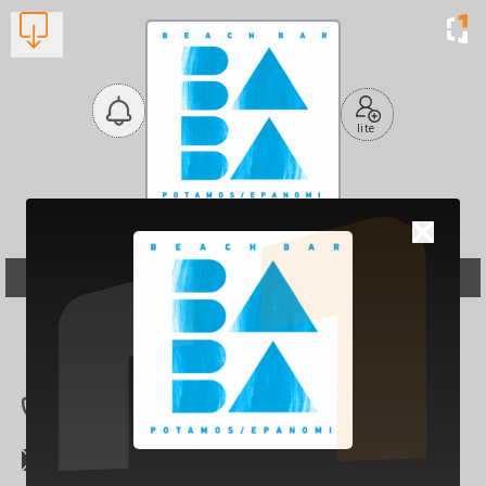
lite
Baba Beach Bar
Μπαρ
Βλέπουν τώρα:
1
6947208718
baba.beachbar@ya
hoo.gr