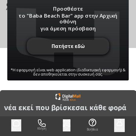
Ποταμός, Επανομή
Προσθέστε
το "Baba Beach Bar" app
στην Αρχική
οθόνη
για άμεση πρόσβαση
Πατήστε εδώ
*Η εφαρμογή είναι web application (διαδικτυακή εφαρμογή) &
δεν αποθηκεύεται στην συσκευή σας.
ΠΑΤΗΣΤΕ ΓΙΑ ΝΑ ΛΑΒΕΤΕ ΕΙΔΟΠΟΙΗΣΕΙΣ
Κάνε
κλικ
ΜΑΣ
α νέα εκεί που βρίσκεσαι κάθε φορά
Μπορείτε να κάνετε ανά πάσα στιγμή σίγαση/
ενεργοποίηση μέσω του κουμπιού
Αρχική
Κλήση
QR
Προφίλ
Βοήθεια