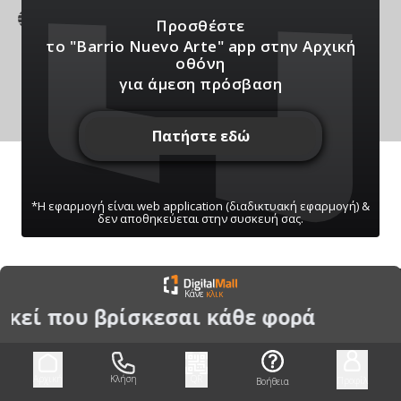
instagram.com
Προσθέστε
το "Barrio Nuevo Arte" app
στην Αρχική
οθόνη
για άμεση πρόσβαση
Πατήστε εδώ
*Η εφαρμογή είναι web application (διαδικτυακή εφαρμογή) &
δεν αποθηκεύεται στην συσκευή σας.
ΠΑΤΗΣΤΕ ΓΙΑ ΝΑ ΛΑΒΕΤΕ ΕΙΔΟΠΟΙΗΣΕΙΣ
Κάνε
κλικ
ΜΑΣ
 εκεί που βρίσκεσαι κάθε φορά
Μπορείτε να κάνετε ανά πάσα στιγμή σίγαση/
ενεργοποίηση μέσω του κουμπιού
Αρχική
Κλήση
QR
Προφίλ
Βοήθεια