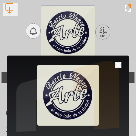
lite
Barrio Nuevo Arte
Καφετέριες, Μπαρ
Βλέπουν τώρα:
1
2742 028435
Καλογεροπούλου 3
2, ΚΙΑΤΟ