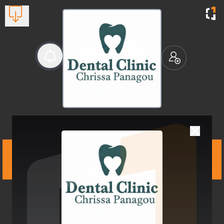
Dental Clinic Chrissa
Panagou
Xειρουργική & αισθητική
οδοντιατρική, εμφυτεύματα,
ενδοδοντία, περιοδοντολογία!
Βλέπουν τώρα:
1