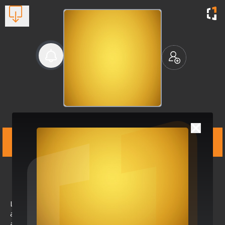
Δήμος Test
Δήμοι - Οργανισμοί - Φορείς,
Δικηγόροι
Βλέπουν τώρα:
1
Lorem ipsum dolor sit
amet, consectetur
adipiscing elit, sed do