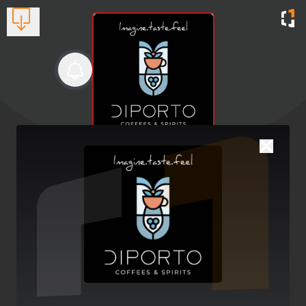
Diporto Espressobar
Καφέ- Μπαρ
Βλέπουν τώρα:
1
2641032863
Brunch Vibes