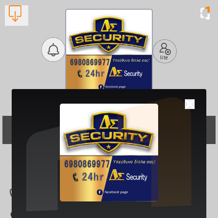
lite
ΔΣ Security
Συστήματα Ασφαλείας και
Υπηρεσίες
Βλέπουν τώρα:
1
2742 306761
Πετμεζά 8, Κιάτο