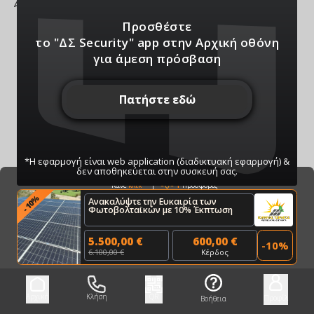
Προσθέστε
το "ΔΣ Security" app
στην Αρχική οθόνη
για άμεση πρόσβαση
Πατήστε εδώ
*Η εφαρμογή είναι web application (διαδικτυακή εφαρμογή) &
δεν αποθηκεύεται στην συσκευή σας.
Bazaar
1
Προσφορές
Κάνε
κλικ
%
Ανακαλύψτε την Ευκαιρία των
10
-
Φωτοβολταϊκών με 10% Έκπτωση
ΠΑΤΗΣΤΕ ΓΙΑ ΝΑ ΛΑΒΕΤΕ ΕΙΔΟΠΟΙΗΣΕΙΣ
ΜΑΣ
5.500,00 €
600,00 €
-
10
%
Μπορείτε να κάνετε ανά πάσα στιγμή σίγαση/
6.100,00 €
Κέρδος
ενεργοποίηση μέσω του κουμπιού
Αρχική
Κλήση
QR
Προφίλ
Βοήθεια