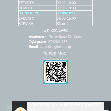
ΤΕΤΑΡΤΗ
09:00-18:00
ΠΕΜΠΤΗ
09:00-18:00
ΠΑΡΑΣΚΕΥΗ
09:00-18:00
ΣΑΒΒΑΤΟ
09:00-15:00
ΚΥΡΙΑΚΗ
Κλειστά
Επικοινωνία
Διεύθυνση
:
Περίανδρου 52, Κιάτο
Τηλέφωνο
:
2742021188
Email
:
sales@digitalmall.gr
Το app Μας
ΠΑΤΗΣΤΕ ΓΙΑ ΝΑ ΛΑΒΕΤΕ ΕΙΔΟΠΟΙΗΣΕΙΣ
© 2024
Εμπόριο μεταχειρισμένων
ΜΑΣ