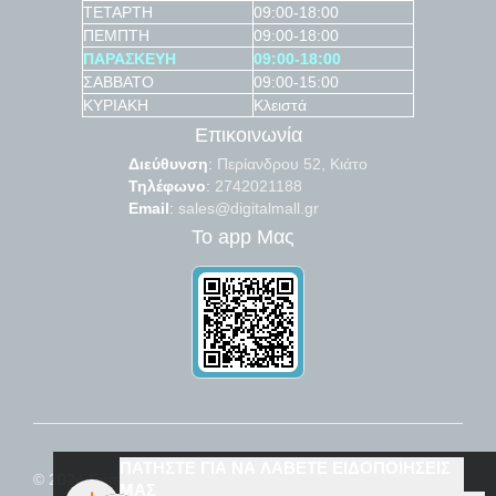
ΤΕΤΑΡΤΗ
09:00-18:00
ΠΕΜΠΤΗ
09:00-18:00
ΠΑΡΑΣΚΕΥΗ
09:00-18:00
ΣΑΒΒΑΤΟ
09:00-15:00
ΚΥΡΙΑΚΗ
Κλειστά
Επικοινωνία
Διεύθυνση
:
Περίανδρου 52, Κιάτο
Τηλέφωνο
:
2742021188
Email
:
sales@digitalmall.gr
Το app Μας
ΠΑΤΗΣΤΕ ΓΙΑ ΝΑ ΛΑΒΕΤΕ ΕΙΔΟΠΟΙΗΣΕΙΣ
© 2024
Εμπόριο μεταχειρισμένων
ΜΑΣ