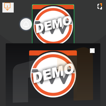
Ενέργεια DEMO
Υπηρεσίες Ενέργειας
Βλέπουν τώρα:
1
2742021188
💡 Εξοικονόμηση Ενέργειας –