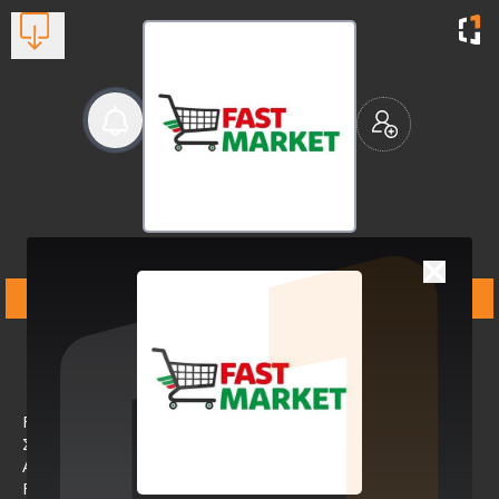
Fast Market Card
Supermarket
Βλέπουν τώρα:
1
Fastmarket.gr: Το Online
Σούπερ Μάρκετ που
Αλλάζει τα ΔεδομέναΤο
Fastmarket.gr είναι κάτι