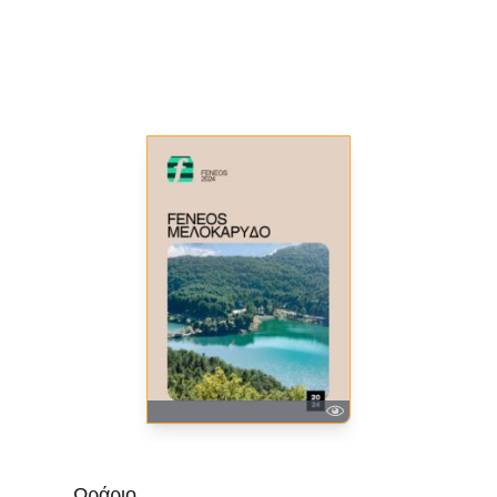
Ωράριο