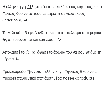
Η ελληνική γη 🇬🇷 χαρίζει τους καλύτερους καρπούς, και ο
Φενεός Κορινθίας τους μετατρέπει σε γευστικούς
θησαυρούς. 💎
Το Μελοκάρυδο με βανίλια είναι το αποτέλεσμα από μεράκι
❤️, υπευθυνότητα και έμπνευση. 💡
Απόλαυσέ το 😊, και άφησε το άρωμά του να σου φτιάξει τη
μέρα. ✨🌬️
#μελοκάρυδο #βανίλια #ελληνικήγη #φενεός #κορινθία
#μεράκι #αυθεντικό #φτιάξετημέρα #greekproducts