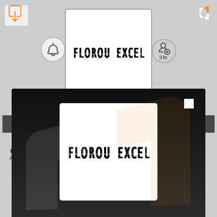
lite
Florou Excel
Κομμωτήρια και Κουρεία
Βλέπουν τώρα:
1
Καραϊσκάκη & Μιαο
ύλη 80, Πάτρα