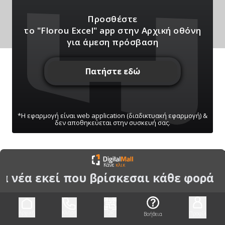
Προσθέστε
το "Florou Excel" app
στην Αρχική οθόνη
για άμεση πρόσβαση
Πατήστε εδώ
*Η εφαρμογή είναι web application (διαδικτυακή εφαρμογή) &
δεν αποθηκεύεται στην συσκευή σας.
ΠΑΤΗΣΤΕ ΓΙΑ ΝΑ ΛΑΒΕΤΕ ΕΙΔΟΠΟΙΗΣΕΙΣ
Κάνε
κλικ
ΜΑΣ
τα νέα εκεί που βρίσκεσαι κάθε φορά
Μπορείτε να κάνετε ανά πάσα στιγμή σίγαση/
ενεργοποίηση μέσω του κουμπιού
Αρχική
Κλήση
QR
Προφίλ
Βοήθεια