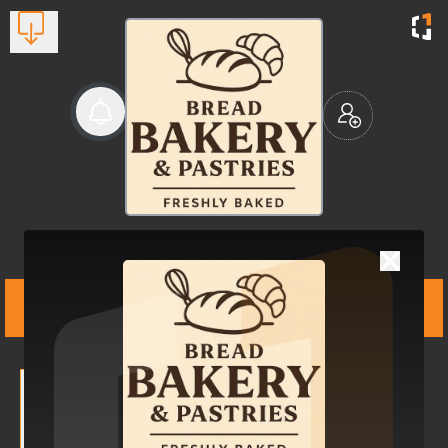
Φούρνος-
Ζαχαροπλαστείο-Card
Φρέσκο ψωμί & γλυκά με
μεράκι.
Βλέπουν τώρα:
1