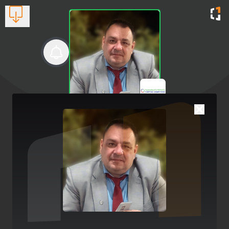
Γιάννης Δαλιάνης
Υποψήφιος Δημοτικός Σύμβουλος
Βλέπουν τώρα:
1
6977611163