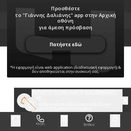
Προσθέστε
Χάρτης
Πληροφορίες
Media
Σύνδεσμοι
το "Γιάννης Δαλιάνης" app
στην Αρχική
οθόνη
για άμεση πρόσβαση
Πατήστε εδώ
*Η εφαρμογή είναι web application (διαδικτυακή εφαρμογή) &
δεν αποθηκεύεται στην συσκευή σας.
ΠΑΤΗΣΤΕ ΓΙΑ ΝΑ ΛΑΒΕΤΕ ΕΙΔΟΠΟΙΗΣΕΙΣ
ΜΑΣ
Μπορείτε να κάνετε ανά πάσα στιγμή σίγαση/
ενεργοποίηση μέσω του κουμπιού
Αρχική
Κλήση
QR
Προφίλ
Βοήθεια