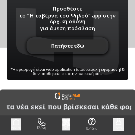
Προσθέστε
το "Η ταβέρνα του Ψηλού" app
στην
Αρχική οθόνη
για άμεση πρόσβαση
Πατήστε εδώ
*Η εφαρμογή είναι web application (διαδικτυακή εφαρμογή) &
δεν αποθηκεύεται στην συσκευή σας.
ΠΑΤΗΣΤΕ ΓΙΑ ΝΑ ΛΑΒΕΤΕ ΕΙΔΟΠΟΙΗΣΕΙΣ
Κάνε
κλικ
ΜΑΣ
ι τα νέα εκεί που βρίσκεσαι κάθε φορ
Μπορείτε να κάνετε ανά πάσα στιγμή σίγαση/
ενεργοποίηση μέσω του κουμπιού
Αρχική
Κλήση
QR
Προφίλ
Βοήθεια