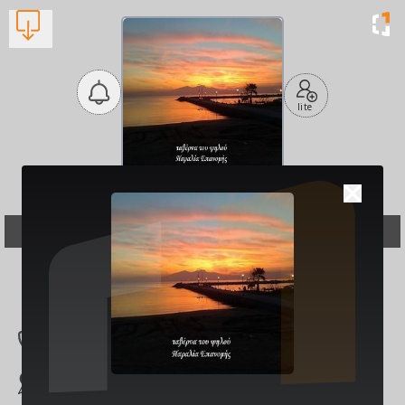
lite
Η ταβέρνα του Ψηλού
Εστιατόρια και Ταβέρνες
Βλέπουν τώρα:
1
2392 045090
Παραλία Επανομής,
Επανομή