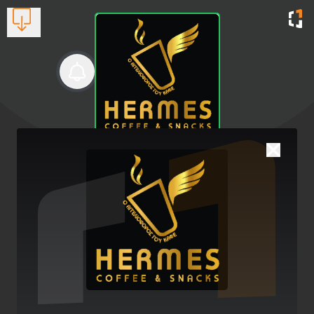
Hermes Coffee
"Hermes Coffee" η απόλαυση του 💯 καλού
καφέ !
Βλέπουν τώρα:
1
2742026110
Μια δόση απόλαυσης ☕✨ από το