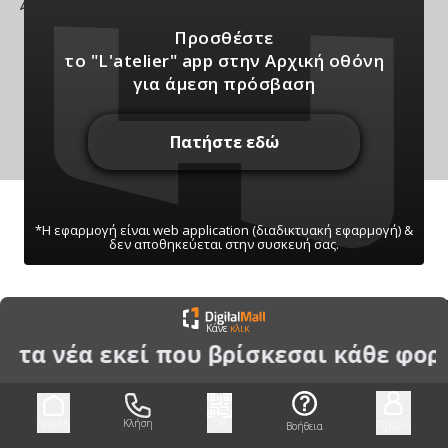
όρινθος
Προσθέστε
το "L'atelier" app
στην Αρχική οθόνη
για άμεση πρόσβαση
Πατήστε εδώ
*Η εφαρμογή είναι web application (διαδικτυακή εφαρμογή) &
δεν αποθηκεύεται στην συσκευή σας.
ΠΑΤΗΣΤΕ ΓΙΑ ΝΑ ΛΑΒΕΤΕ ΕΙΔΟΠΟΙΗΣΕΙΣ
Κάνε
κλικ
ΜΑΣ
ι τα νέα εκεί που βρίσκεσαι κάθε φορ
Μπορείτε να κάνετε ανά πάσα στιγμή σίγαση/
ενεργοποίηση μέσω του κουμπιού
Αρχική
Κλήση
QR
Προφίλ
Βοήθεια