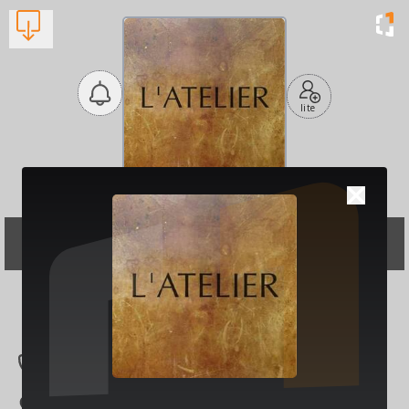
lite
L'atelier
Γυναικεία Ενδύματα -
Καταστήματα
Βλέπουν τώρα:
1
2741 085549
Δερβενακίων 17, Κ