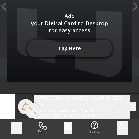
Here at Park Hotel you can have it all.
What we know for sure is that our guests
Add
once they experience it, they put it on
repeat.
your Digital Card to Desktop
for easy access
Tap Here
Χάρτης
Πληροφορίες
Media
Αναρτήσεις
Συνεργάτες
Σύνδεσμοι
ΠΑΤΗΣΤΕ ΓΙΑ ΝΑ ΛΑΒΕΤΕ ΕΙΔΟΠΟΙΗΣΕΙΣ
ΜΑΣ
Μπορείτε να κάνετε ανά πάσα στιγμή σίγαση/
ενεργοποίηση μέσω του κουμπιού
Αρχική
Κλήση
QR
Προφίλ
Βοήθεια