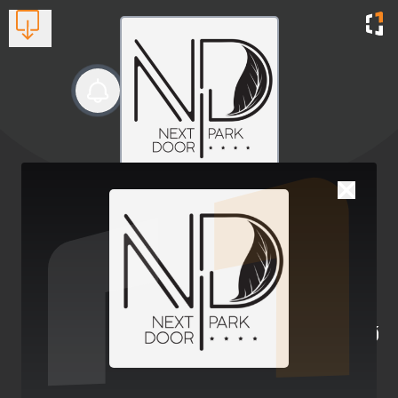
Next Door Park Hotel
Let us be your partner
Βλέπουν τώρα:
1
+389 70 377 948
Work or leisure?