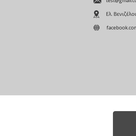
test@gmail.
Ελ. Βενιζέλο
facebook.co