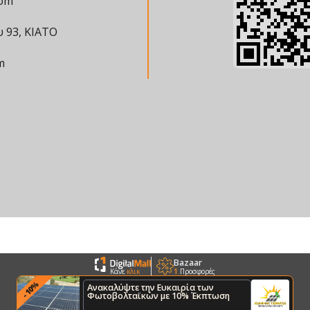
com
υ 93, ΚΙΑΤΟ
m
Bazaar
1
Προσφορές
Κάνε
κλικ
%
Ανακαλύψτε την Ευκαιρία των
10
-
Φωτοβολταϊκών με 10% Έκπτωση