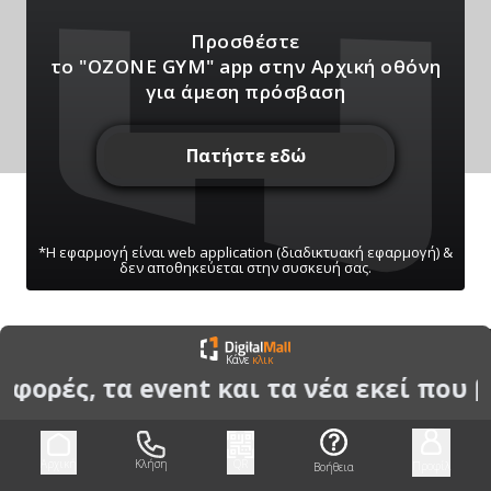
Προσθέστε
το "OZONE GYM" app
στην Αρχική οθόνη
για άμεση πρόσβαση
Πατήστε εδώ
*Η εφαρμογή είναι web application (διαδικτυακή εφαρμογή) &
δεν αποθηκεύεται στην συσκευή σας.
ΠΑΤΗΣΤΕ ΓΙΑ ΝΑ ΛΑΒΕΤΕ ΕΙΔΟΠΟΙΗΣΕΙΣ
Κάνε
κλικ
ΜΑΣ
φορές, τα event και τα νέα εκεί που 
Μπορείτε να κάνετε ανά πάσα στιγμή σίγαση/
ενεργοποίηση μέσω του κουμπιού
Αρχική
Κλήση
QR
Προφίλ
Βοήθεια