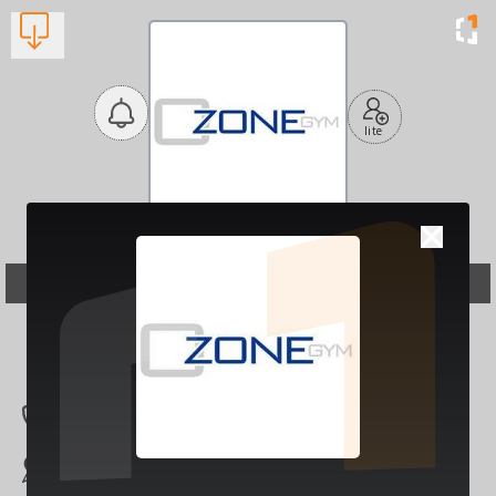
lite
OZONE GYM
Γυμναστήρια
Βλέπουν τώρα:
1
261 031 0320
Ελ. Βενιζέλου 116,
Πάτρα