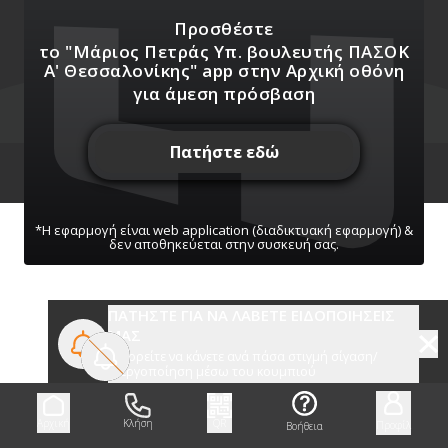
Προσθέστε
το "Μάριος Πετράς Υπ. βουλευτής ΠΑΣΟΚ
Α' Θεσσαλονίκης" app
στην Αρχική οθόνη
Χάρτης
Πληροφορίες
Πρόγραμμα
Media
Σύνδεσμοι
για άμεση πρόσβαση
Πατήστε εδώ
*Η εφαρμογή είναι web application (διαδικτυακή εφαρμογή) &
δεν αποθηκεύεται στην συσκευή σας.
ΠΑΤΗΣΤΕ ΓΙΑ ΝΑ ΛΑΒΕΤΕ ΕΙΔΟΠΟΙΗΣΕΙΣ
ΜΑΣ
Μπορείτε να κάνετε ανά πάσα στιγμή σίγαση/
ενεργοποίηση μέσω του κουμπιού
Αρχική
Κλήση
QR
Προφίλ
Βοήθεια