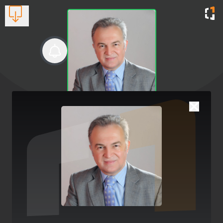
Μάριος Πετράς Υπ.
βουλευτής ΠΑΣΟΚ Α'
Θεσσαλονίκης
Υπ. Βουλευτής Α Θεσσαλονίκης
Βλέπουν τώρα:
1
6940852855