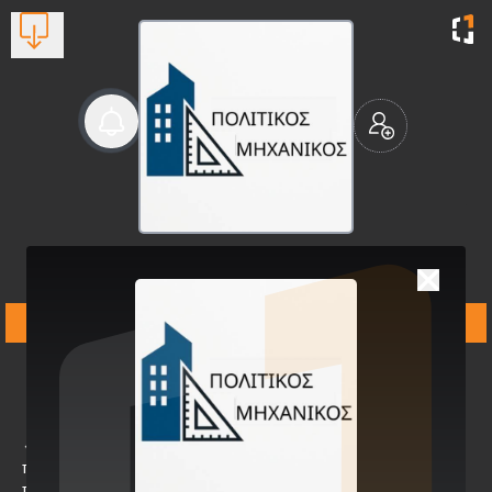
Πολιτικός-Τοπογράφος
Μηχανικός-Card
Τεχνικό γραφείο
Βλέπουν τώρα:
1
🔹 Ποιος ΕίμαιΕίμαι
πολιτικός μηχανικός με
πολυετή εμπειρία στον