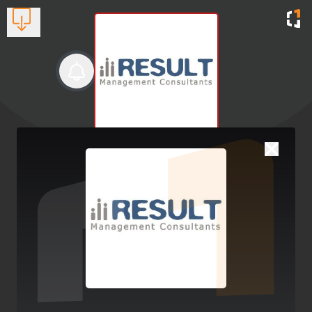
Result Management
Consultants (Thes)
Διαφημιστικές Εταιρείες
Βλέπουν τώρα:
1
231 088 9462