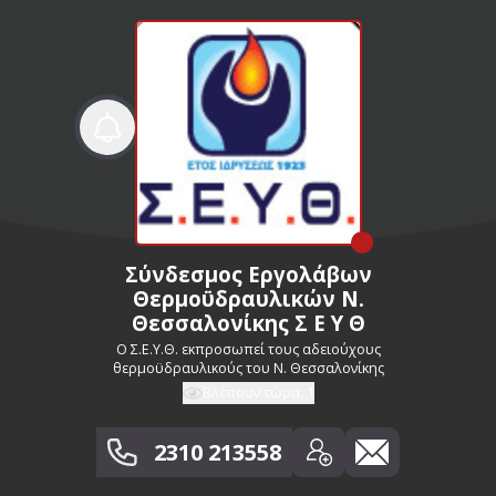
Σύνδεσμος Εργολάβων
Θερμοϋδραυλικών Ν.
Θεσσαλονίκης Σ Ε Υ Θ
Ο Σ.Ε.Υ.Θ. εκπροσωπεί τους αδειούχους
θερμοϋδραυλικούς του Ν. Θεσσαλονίκης
Βλέπουν τώρα:
1
2310 213558