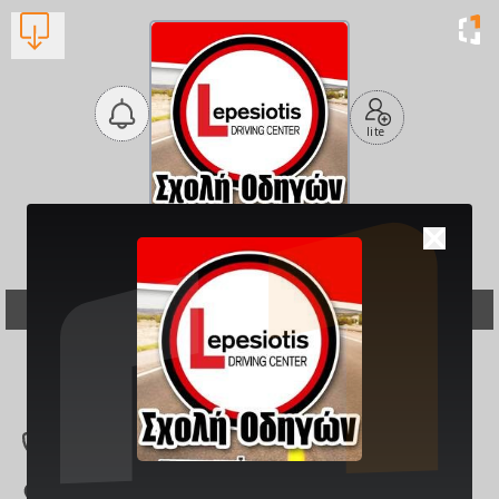
lite
Σχολή Οδηγών - Νίκος
Λεπεσιώτης
Σχολές Οδηγών
Βλέπουν τώρα:
1
694 293 5099
Αράτου 25, Κιάτου