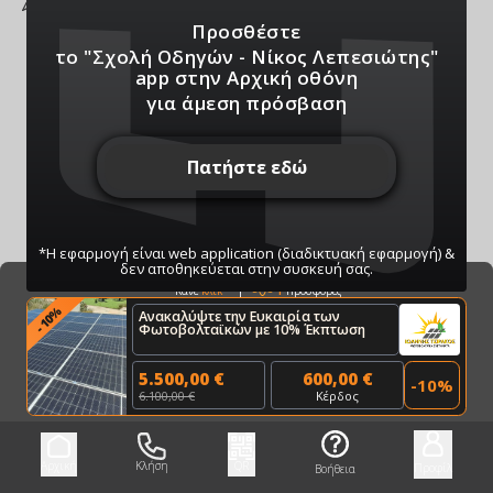
Προσθέστε
το "Σχολή Οδηγών - Νίκος Λεπεσιώτης"
app
στην Αρχική οθόνη
για άμεση πρόσβαση
Πατήστε εδώ
*Η εφαρμογή είναι web application (διαδικτυακή εφαρμογή) &
δεν αποθηκεύεται στην συσκευή σας.
Bazaar
1
Προσφορές
Κάνε
κλικ
%
Ανακαλύψτε την Ευκαιρία των
10
-
Φωτοβολταϊκών με 10% Έκπτωση
ΠΑΤΗΣΤΕ ΓΙΑ ΝΑ ΛΑΒΕΤΕ ΕΙΔΟΠΟΙΗΣΕΙΣ
ΜΑΣ
5.500,00 €
600,00 €
-
10
%
Μπορείτε να κάνετε ανά πάσα στιγμή σίγαση/
6.100,00 €
Κέρδος
ενεργοποίηση μέσω του κουμπιού
Αρχική
Κλήση
QR
Προφίλ
Βοήθεια