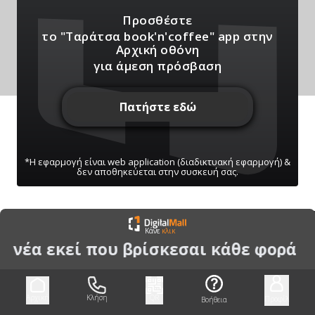
Προσθέστε
το "Ταράτσα book'n'coffee" app
στην
Αρχική οθόνη
για άμεση πρόσβαση
Πατήστε εδώ
*Η εφαρμογή είναι web application (διαδικτυακή εφαρμογή) &
δεν αποθηκεύεται στην συσκευή σας.
ΠΑΤΗΣΤΕ ΓΙΑ ΝΑ ΛΑΒΕΤΕ ΕΙΔΟΠΟΙΗΣΕΙΣ
Κάνε
κλικ
ΜΑΣ
α νέα εκεί που βρίσκεσαι κάθε φορά
Μπορείτε να κάνετε ανά πάσα στιγμή σίγαση/
ενεργοποίηση μέσω του κουμπιού
Αρχική
Κλήση
QR
Προφίλ
Βοήθεια