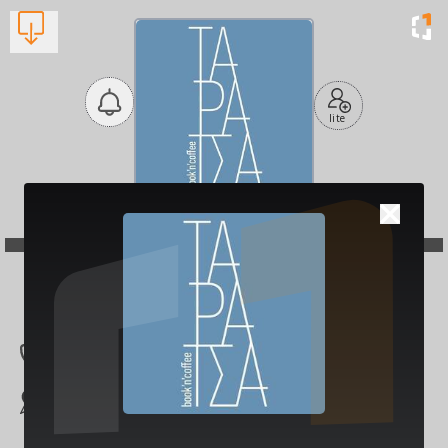
lite
Ταράτσα book'n'coffee
Βλέπουν τώρα:
1
2551081311
Αίνου 34-50, Αλεξα
νδρούπολη