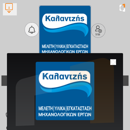
lite
Θέρμανση Υδραυλικά
Καλαντζής
Υδραυλικοί
Βλέπουν τώρα:
1
2742023144
Χρυσοστόμου Σμύρ