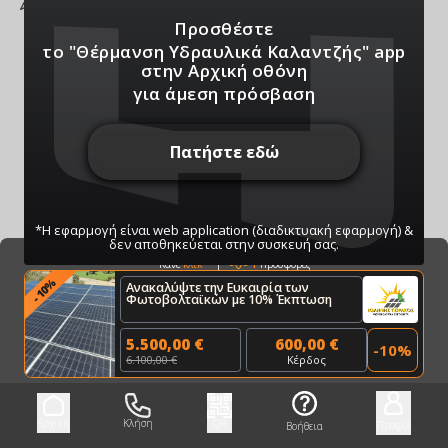
νης 6, ΚΙΑΤΟ
Προσθέστε
το "Θέρμανση Υδραυλικά Καλαντζής" app
στην Αρχική οθόνη
για άμεση πρόσβαση
Πατήστε εδώ
*Η εφαρμογή είναι web application (διαδικτυακή εφαρμογή) &
δεν αποθηκεύεται στην συσκευή σας.
Bazaar
1
Προσφορές
Κάνε
κλικ
%
Ανακαλύψτε την Ευκαιρία των
10
-
Φωτοβολταϊκών με 10% Έκπτωση
ΠΑΤΗΣΤΕ ΓΙΑ ΝΑ ΛΑΒΕΤΕ ΕΙΔΟΠΟΙΗΣΕΙΣ
ΜΑΣ
5.500,00 €
600,00 €
-
10
%
Μπορείτε να κάνετε ανά πάσα στιγμή σίγαση/
6.100,00 €
Κέρδος
ενεργοποίηση μέσω του κουμπιού
Αρχική
Κλήση
QR
Προφίλ
Βοήθεια