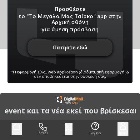
Προσθέστε
το "Το Μεγάλο Μας Τσίρκο" app
στην
Αρχική οθόνη
για άμεση πρόσβαση
Πατήστε εδώ
*Η εφαρμογή είναι web application (διαδικτυακή εφαρμογή) &
δεν αποθηκεύεται στην συσκευή σας.
ΠΑΤΗΣΤΕ ΓΙΑ ΝΑ ΛΑΒΕΤΕ ΕΙΔΟΠΟΙΗΣΕΙΣ
Κάνε
κλικ
ΜΑΣ
 event και τα νέα εκεί που βρίσκεσαι
Μπορείτε να κάνετε ανά πάσα στιγμή σίγαση/
ενεργοποίηση μέσω του κουμπιού
Αρχική
Κλήση
QR
Προφίλ
Βοήθεια