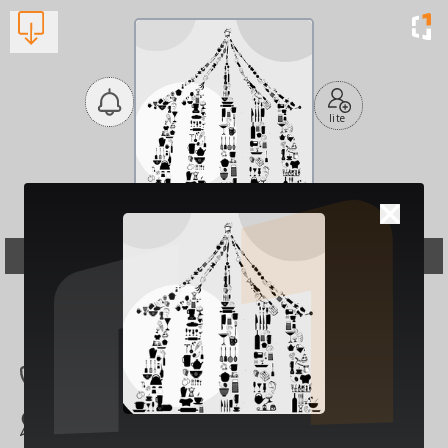
lite
Το Μεγάλο Μας Τσίρκο
Εστιατόρια και Ταβέρνες
Βλέπουν τώρα:
1
2610312110
Αρχιεπισκόπου Κυ
ρίλλου 14, Πάτρα