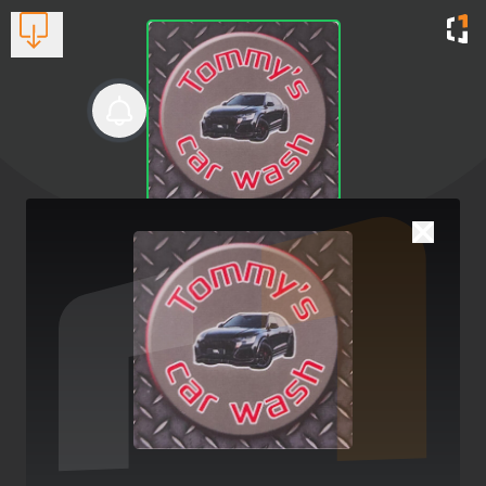
Tommy's car wash
Πλυντήριο αυτοκινήτων και μηχανών
Βλέπουν τώρα:
1
2742026461
Είμαστε εδώ για την φροντίδα του