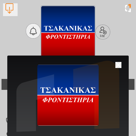
lite
Τσακανίκας
Φροντιστήρια
Φροντιστήρια
Βλέπουν τώρα:
1
23920 45123
Νέο Πάρκο Επανομ