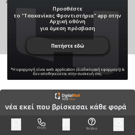
ής, Επανομή
Προσθέστε
το "Τσακανίκας Φροντιστήρια" app
στην
Αρχική οθόνη
για άμεση πρόσβαση
Πατήστε εδώ
*Η εφαρμογή είναι web application (διαδικτυακή εφαρμογή) &
δεν αποθηκεύεται στην συσκευή σας.
ΠΑΤΗΣΤΕ ΓΙΑ ΝΑ ΛΑΒΕΤΕ ΕΙΔΟΠΟΙΗΣΕΙΣ
Κάνε
κλικ
ΜΑΣ
α νέα εκεί που βρίσκεσαι κάθε φορά
Μπορείτε να κάνετε ανά πάσα στιγμή σίγαση/
ενεργοποίηση μέσω του κουμπιού
Αρχική
Κλήση
QR
Προφίλ
Βοήθεια