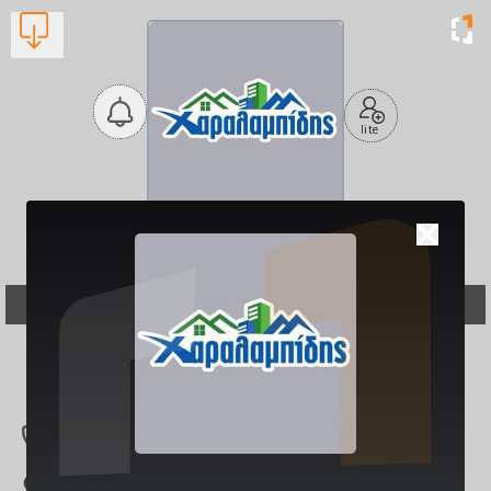
lite
Χαραλαμπίδης Νίκος -
Μονώσεις
Μονώσεις
Βλέπουν τώρα:
1
694 718 7870
Παπανικολή 38, Κιά