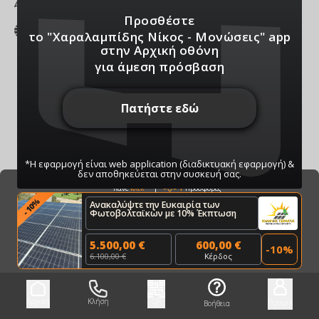
το
Προσθέστε
charalabidismonosi
το "Χαραλαμπίδης Νίκος - Μονώσεις" app
s.4ty.gr
στην Αρχική οθόνη
για άμεση πρόσβαση
Πατήστε εδώ
*Η εφαρμογή είναι web application (διαδικτυακή εφαρμογή) &
δεν αποθηκεύεται στην συσκευή σας.
Bazaar
1
Προσφορές
Κάνε
κλικ
%
Ανακαλύψτε την Ευκαιρία των
10
-
Φωτοβολταϊκών με 10% Έκπτωση
ΠΑΤΗΣΤΕ ΓΙΑ ΝΑ ΛΑΒΕΤΕ ΕΙΔΟΠΟΙΗΣΕΙΣ
ΜΑΣ
5.500,00 €
600,00 €
-
10
%
Μπορείτε να κάνετε ανά πάσα στιγμή σίγαση/
6.100,00 €
Κέρδος
ενεργοποίηση μέσω του κουμπιού
Αρχική
Κλήση
QR
Προφίλ
Βοήθεια