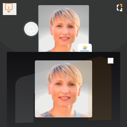
Χαρούλα Μίχα
Υπ. Δημοτική Σύμβουλος
Βλέπουν τώρα:
1
6947272968
Με το αθλητισμό Μαζί Αλλάζουμε