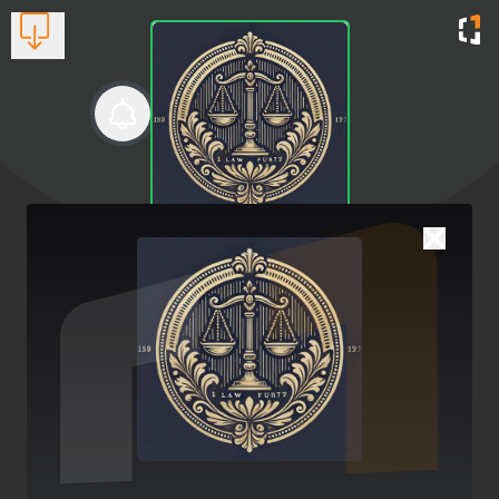
Δικηγόρος-demo
Δικηγορικό γραφείο
Βλέπουν τώρα:
1
2742021188
Επιτυχής Υπόθεση Πελάτη