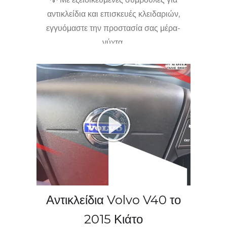
αντικλείδια και επισκευές κλειδαριών,
εγγυόμαστε την προστασία σας μέρα-
νύχτα.
🚪🔑 📞 Χρειάζεστε άμεση βοήθεια;
Είμαστε εδώ, όχι μόνο στο Κιάτο αλλά και
σε όλη την Κορινθία, 24/7!
Εμπιστευθείτε μας για την ασφάλεια σας!
📍
Αντικλείδια Volvo V40 το
2015 Κιάτο