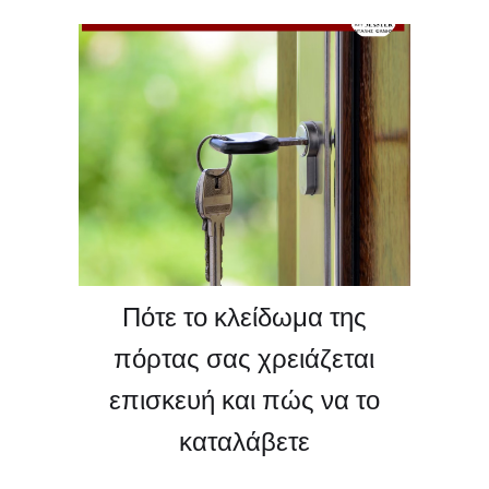
κλειδαριών και 24ωρη εξυπηρέτηση σε
όλη την Κορινθία!
⏰🔑 Αν χρειάζεστε επαγγελματία άμεσα,
καλέστε μας τώρα και νιώστε σιγουριά
κάθε στιγμή!
🛎️📞 Επισκεφθείτε το κατάστημά μας και
γίνετε κι εσείς ακόμη ένας ικανοποιημένος
πελάτης μας. 🤩
Πότε το κλείδωμα της
πόρτας σας χρειάζεται
επισκευή και πώς να το
καταλάβετε