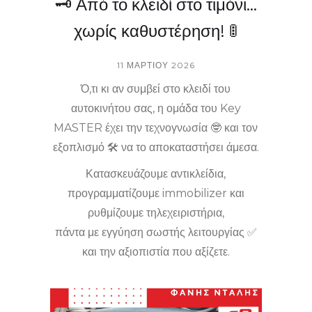
🗝️ Από το κλειδί στο τιμόνι…
χωρίς καθυστέρηση! 🚦
11 ΜΑΡΤΊΟΥ 2026
Ό,τι κι αν συμβεί στο κλειδί του
αυτοκινήτου σας, η ομάδα του Key
MASTER έχει την τεχνογνωσία 🤓 και τον
εξοπλισμό 🛠️ να το αποκαταστήσει άμεσα.
Κατασκευάζουμε αντικλείδια,
προγραμματίζουμε immobilizer και
ρυθμίζουμε τηλεχειριστήρια,
πάντα με εγγύηση σωστής λειτουργίας ✅
και την αξιοπιστία που αξίζετε.
Συνεχίστε το ταξίδι σας 🚘 χωρίς άγχος και
απρόοπτα.