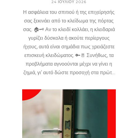
24 ΙΟΥΛΊΟΥ 2026
Η ασφάλεια του σπιτιού ή της επιχείρησής
σας ξεκινάει από το κλείδωμα της πόρτας
σας. 🏠🗝️ Αν το κλειδί κολλάει, η κλειδαριά
γυρίζει δύσκολα ή ακούτε περίεργους
ήχους, αυτά είναι σημάδια πως χρειάζεστε
επισκευή κλειδώματος. 🔑🚪 Συνήθως, τα
προβλήματα αγνοούνται μέχρι να γίνει η
ζημιά, γι’ αυτό δώστε προσοχή στα πρώτα
σημάδια διαταραχής. Στο Key Master
Φάνης Ντάλης, ο επαγγελματίας κλειδαράς
Κιάτο & Κορινθία, αναλαμβάνει επισκευές
κλειδαριών με ταχύτητα και εμπειρία,
προσφέροντας επείγουσες υπηρεσίες για
πλήρη ασφάλεια. 🛠️⏱️ Επικοινωνήστε μαζί
μας και μην αφήνετε την πόρτα ανοιχτή