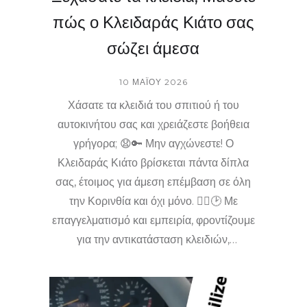
πώς ο Κλειδαράς Κιάτο σας
σώζει άμεσα
10 ΜΑΪ́ΟΥ 2026
Χάσατε τα κλειδιά του σπιτιού ή του
αυτοκινήτου σας και χρειάζεστε βοήθεια
γρήγορα; 😧🔑 Μην αγχώνεστε! Ο
Κλειδαράς Κιάτο βρίσκεται πάντα δίπλα
σας, έτοιμος για άμεση επέμβαση σε όλη
την Κορινθία και όχι μόνο. 🏃‍♂️🕑 Με
επαγγελματισμό και εμπειρία, φροντίζουμε
για την αντικατάσταση κλειδιών,
επιδιορθώσεις κλειδαριών και ό,τι
χρειαστείτε! 🚙🔒 Καλέστε Key Master
Φάνης Ντάλης και εξασφαλίστε άμεση και