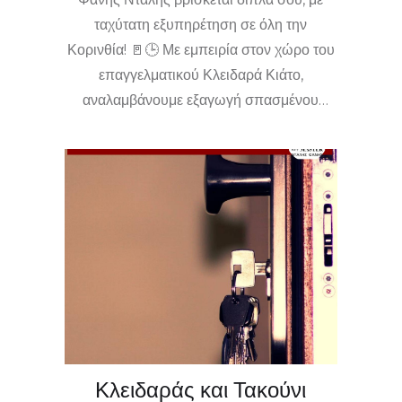
ταχύτατη εξυπηρέτηση σε όλη την
Κορινθία! 🚪🕒 Με εμπειρία στον χώρο του
επαγγελματικού Κλειδαρά Κιάτο,
αναλαμβάνουμε εξαγωγή σπασμένου
κλειδιού, επισκευή και αντικατάσταση σε
χρόνο ρεκόρ. 🚙🏠🔧 Ό,τι ώρα και αν
συμβεί, είμαστε το πρώτο σου τηλέφωνο!
Καλέστε μας τώρα για άμεση επέμβαση και
λύση χωρίς άγχος! 📲😊
Κλειδαράς και Τακούνι