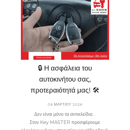
Key MASTER στο Κιάτο σημαίνει
ασφάλεια, επαγγελματισμός και απόλυτη
εξυπηρέτηση κάθε στιγμή.
#KeyMaster #ΑντικλείδιΑυτοκινήτου
#Immobilizer #Κορινθία #Κιάτο
🔒 Η ασφάλεια του
αυτοκινήτου σας,
προτεραιότητά μας! 🛠️
06 ΜΑΡΤΊΟΥ 2026
Δεν είναι μόνο τα αντικλείδια…
Στον Key MASTER προσφέρουμε