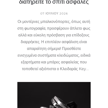
διατηρείτε το σπίτι ασφαλές
07 ΙΟΥΛΊΟΥ 2026
Οι μοντέρνες μπαλκονόπορτες, όπως αυτή
στη φωτογραφία, προσφέρουν άπλετο φως
αλλά και εύκολη πρόσβαση για επίδοξους
διαρρήκτες. Η επιπλέον ασφάλιση είναι
απαραίτητη σήμερα! Προσθέστε
ενισχυμένα συστήματα κλειδώματος, ειδικά
εξαρτήματα και μπάρες ασφαλείας που
τοποθετεί αξιόπιστα ο Κλειδαράς Key
Master Φάνης Ντάλης. 🔑🪟🔐 Μπορείτε
να κοιμάστε ήσυχοι, ξέροντας πως
προστατεύετε την οικογένειά σας. 🚪🏡😊
Επικοινωνήστε μαζί μας για άμεσες λύσεις
και ενημέρωση για τις εξελίξεις στην