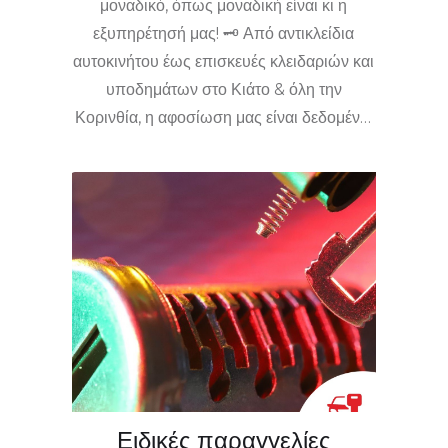
μοναδικό, όπως μοναδική είναι κι η
εξυπηρέτησή μας! 🗝️ Από αντικλείδια
αυτοκινήτου έως επισκευές κλειδαριών και
υποδημάτων στο Κιάτο & όλη την
Κορινθία, η αφοσίωση μας είναι δεδομένη.
👞 Με επαγγελματισμό και φροντίδα,
φροντίζουμε να απολαμβάνετε γρήγορες
λύσεις σε κάθε σας ανάγκη. 📲 Καλέστε
τώρα τον κλειδαρά και τσαγκάρη Κιάτο για
άμεση εξυπηρέτηση και δείτε γιατί η
επιτυχία μας είστε εσείς! ✨🚪
Ειδικές παραγγελίες