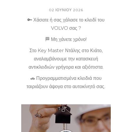
02 ΙΟΥΝΊΟΥ 2026
🔑 Χάσατε ή σας χάλασε το κλειδί του
VOLVO σας ?
🏁 Μη χάνετε χρόνο!
Στο Key Master Ντάλης στο Κιάτο,
αναλαμβάνουμε την κατασκευή
αντικλειδιών γρήγορα και αξιόπιστα.
🚗 Προγραμματισμένα κλειδιά που
ταιριάζουν άψογα στο αυτοκίνητό σας.
Εμπιστευτείτε τους ειδικούς μας για άμεση
εξυπηρέτηση όλο το 24ωρο!
📞 Καλέστε μας σήμερα και αποκτήστε το
αντικλείδι σας εύκολα και οικονομικά.