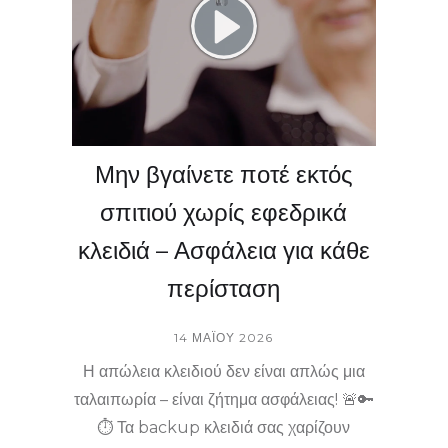
😊 📍 Εξυπηρετούμε όλη την Κορινθία!
Επισκεφθείτε μας τώρα για ασφαλείς
λύσεις στα προβλήματά σας.
Μην βγαίνετε ποτέ εκτός
σπιτιού χωρίς εφεδρικά
κλειδιά – Ασφάλεια για κάθε
περίσταση
14 ΜΑΪ́ΟΥ 2026
Η απώλεια κλειδιού δεν είναι απλώς μια
ταλαιπωρία – είναι ζήτημα ασφάλειας! 🚨🔑
⏱️ Τα backup κλειδιά σας χαρίζουν