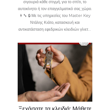
σιγουριά κάθε στιγμή, για το σπίτι, το
αυτοκίνητο ή τον επαγγελματικό σας χώρο.
👨‍🔧 🔒 Με τις υπηρεσίες του Master Key
Ντάλης Κιάτο, κατασκευή και
αντικατάσταση εφεδρικών κλειδιών γίνεται
με αξιοπιστία και ταχύτητα. 🚀🏠 Καλύτερα
να είστε έτοιμοι πριν προκύψει το
πρόβλημα. 💡 Εξασφαλίστε τώρα το
εφεδρικό σας και προστατέψτε όσους
αγαπάτε! Ελάτε στο Κιάτο ή καλέστε άμεσα
για άμεση υποστήριξη!
Ξεχάσατε τα κλειδιά; Μάθετε