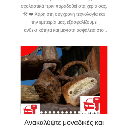
σχολαστικά πριν παραδοθεί στα χέρια σας.
🛠️ ❤️ Χάρη στη σύγχρονη τεχνολογία και
την εμπειρία μας, εξασφαλίζουμε
ανθεκτικότητα και μέγιστη ασφάλεια στο
σπίτι, στο αυτοκίνητο και στην επιχείρησή
σας. 🔒🏠🚙 Εγγυόμαστε την απόλυτη
λειτουργικότητα σε κάθε υπηρεσία – από
αντικλείδια αυτοκινήτου έως
αντικατάσταση και επισκευές κλειδαριών!
🔁 🔐 Θέλετε ασφάλεια χωρίς
συμβιβασμούς; Επισκεφθείτε μας σήμερα
στο Κιάτο ή καλέστε για άμεση
εξυπηρέτηση! 📞📍
Ανακαλύψτε μοναδικές και