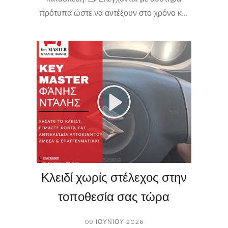
πρότυπα ώστε να αντέξουν στο χρόνο και
την καθημερινή χρήση. 🛡️ Κλειδαράς κοντά
μου Κιάτο, Επείγουσες υπηρεσίες
κλειδαρά, Κατασκευή αντικλειδιών Κιάτο,
πάντα με γρήγορη εξυπηρέτηση. 🔔
Περνάτε από το κατάστημα ή
επικοινωνήστε για να δείτε τη διαφορά
στην ποιότητα! 🚀😉
Κλειδί χωρίς στέλεχος στην
τοποθεσία σας τώρα
09 ΙΟΥΝΊΟΥ 2026