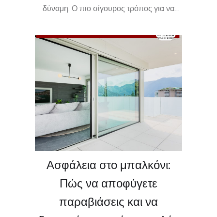
δύναμη. Ο πιο σίγουρος τρόπος για να
λυθεί το πρόβλημα άμεσα και χωρίς ζημιές
είναι να καλέσετε έναν ειδικό όπως ο
Κλειδαράς Κιάτο. 🚨🛠️ Η ομάδα μας
προσφέρει επισκευές κλειδαριών και
άμεση εξυπηρέτηση όλη μέρα και νύχτα.
Εμπιστευτείτε την εμπειρία του Κλειδαρά
Κορίνθιας για ασφάλεια χωρίς περιττό
άγχος!
Ασφάλεια στο μπαλκόνι:
Πώς να αποφύγετε
παραβιάσεις και να