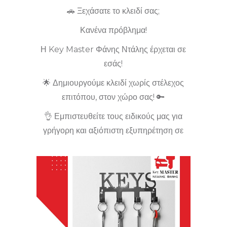
🚗 Ξεχάσατε το κλειδί σας;
Κανένα πρόβλημα!
Η Key Master Φάνης Ντάλης έρχεται σε
εσάς!
🌟 Δημιουργούμε κλειδί χωρίς στέλεχος
επιτόπου, στον χώρο σας! 🔑
👌 Εμπιστευθείτε τους ειδικούς μας για
γρήγορη και αξιόπιστη εξυπηρέτηση σε
όλη την Κορινθία.
🕒 Διαθέσιμες 24 ώρες!
📞 Επικοινωνήστε μαζί μας τώρα και λύστε
το πρόβλημά σας στη στιγμή! 📍