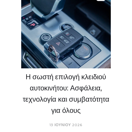
προσαρμογή και ασφάλεια. 🚙🏠🚪
Επικοινωνήστε μαζί μας και αποκτήστε το
κλειδί που χρειάζεστε γρήγορα, αξιόπιστα
και οικονομικά! 📲✨ Εμπιστευθείτε τους
κορυφαίους στον χώρο!
Η σωστή επιλογή κλειδιού
αυτοκινήτου: Ασφάλεια,
τεχνολογία και συμβατότητα
για όλους
13 ΙΟΥΝΊΟΥ 2026