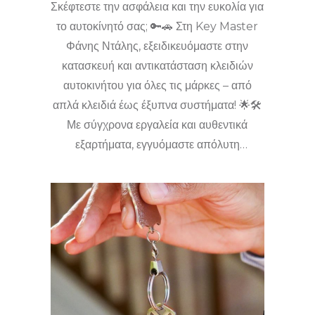
Σκέφτεστε την ασφάλεια και την ευκολία για
το αυτοκίνητό σας; 🔑🚗 Στη Key Master
Φάνης Ντάλης, εξειδικευόμαστε στην
κατασκευή και αντικατάσταση κλειδιών
αυτοκινήτου για όλες τις μάρκες – από
απλά κλειδιά έως έξυπνα συστήματα! 🌟🛠️
Με σύγχρονα εργαλεία και αυθεντικά
εξαρτήματα, εγγυόμαστε απόλυτη
συμβατότητα και αξιοπιστία. 🕒🔒 Η
διαδικασία είναι γρήγορη, οικονομική και
προσαρμοσμένη στις απαιτήσεις της
αγοράς του Κιάτου και της Κορινθίας. 📍🌍
Επικοινωνήστε μαζί μας για να
ενημερωθείτε για όλες τις λύσεις που
ανταποκρίνονται πραγματικά στις ανάγκες
σας! ☎️ Εμπιστευτείτε τους ειδικούς στα