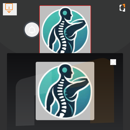
Φυσικοθεραπευτής
Φυσικοθεραπευτής
Βλέπουν τώρα:
1
2742021188
Συμβουλή για τη Στάση Σώματος