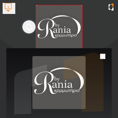
Κομμωτήριο by Rania
Ανανεωμένες κομμώσεις με στιλ
Βλέπουν τώρα:
1
2742022061
✨ Νυφικό Χτένισμα που