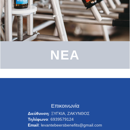
ΝΕΑ
Επικοινωνία
Διεύθυνση
:
ΞΥΓΚΙΑ, ΖΑΚΥΝΘΟΣ
Τηλέφωνο
:
6939579124
Email
:
levantebeersbenefits@gmail.com