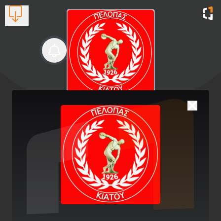
Πέλοπας Κιάτου
Γυμναστικός Πολιτιστικός Σύλλογος Κιάτου
Βλέπουν τώρα:
1
2742 025811
Δυνατός Αγώνας και Εντυπωσιακό