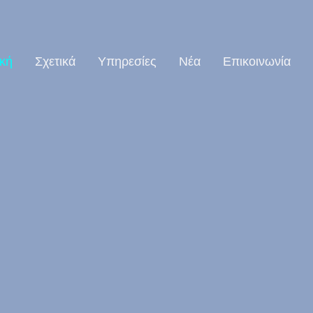
κή
Σχετικά
Υπηρεσίες
Νέα
Επικοινωνία