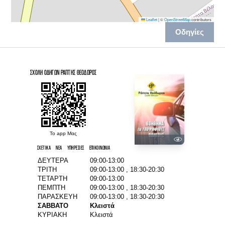
Leaflet
|
©
OpenStreetMap
contributors
Παλαιά Εθνική Οδός Κορίνθου Πατρών 71,
Οδηγίες
Βέλο
ΣΧΟΛΉ ΟΔΗΓΏΝ ΡΆΠΤΗΣ ΘΕΌΔΩΡΟΣ
Το app Μας
ΣΧΕΤΙΚΆ
ΝΈΑ
ΥΠΗΡΕΣΊΕΣ
ΕΠΙΚΟΙΝΩΝΊΑ
ΔΕΥΤΕΡΑ
09:00-13:00
ΤΡΙΤΗ
09:00-13:00
,
18:30-20:30
ΤΕΤΑΡΤΗ
09:00-13:00
ΠΕΜΠΤΗ
09:00-13:00
,
18:30-20:30
ΠΑΡΑΣΚΕΥΗ
09:00-13:00
,
18:30-20:30
ΣΑΒΒΑΤΟ
Κλειστά
ΚΥΡΙΑΚΗ
Κλειστά