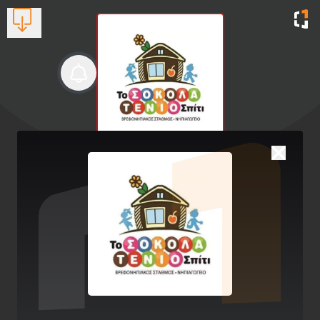
Το Σοκολατένιο Σπίτι
Ιδιωτικός Βρεφικός-Παιδικός Σταθμός και
Νηπιαγωγείο
Βλέπουν τώρα:
1
2744 026813
🌸 Ανοιξιάτικες δημιουργίες!!! 🌸