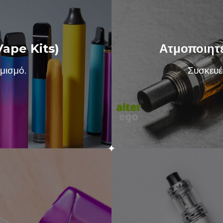
Vape Kits)
Ατμοποιητ
μισμό.
Συσκευέ