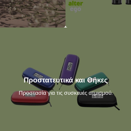
Προστατευτικά και Θήκες
Προστασία για τις συσκευές ατμισμού.