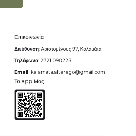
Επικοινωνία
Διεύθυνση
:
Αριστομένους 97, Καλαμάτα
Τηλέφωνο
:
2721 090223
Email
:
kalamata.alterego@gmail.com
Το app Μας