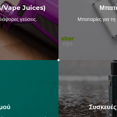
s/Vape Juices)
Μπατα
ιάφορες γεύσεις.
Μπαταρίες για τη
μού
Συσκευέ