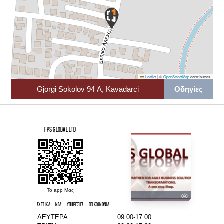
Leaflet
|
©
OpenStreetMap
contributors
Gjorgi Sokolov 94 A, Kavadarci
Οδηγίες
FPS GLOBAL LTD
Το app Μας
ΣΧΕΤΙΚΆ
ΝΈΑ
ΥΠΗΡΕΣΊΕΣ
ΕΠΙΚΟΙΝΩΝΊΑ
ΔΕΥΤΕΡΑ
09:00-17:00