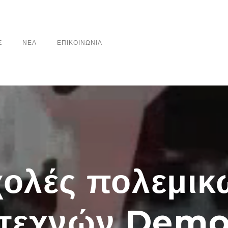
Σ
ΝΕΑ
ΕΠΙΚΟΙΝΩΝΙΑ
χολές πολεμικ
τεχνών Dem